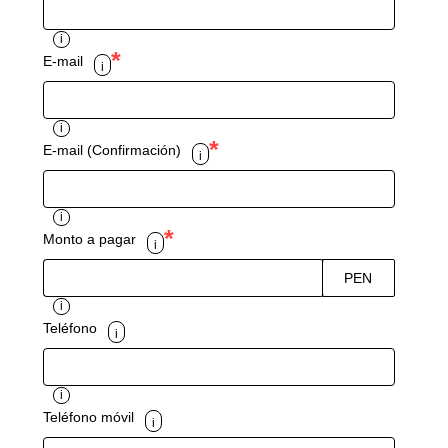
i
*
E-mail
i
i
*
E-mail (Confirmación)
i
i
*
Monto a pagar
i
PEN
i
Teléfono
i
i
Teléfono móvil
i