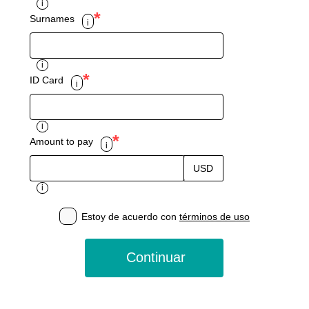
i
*
Surnames
i
i
*
ID Card
i
i
*
Amount to pay
i
USD
i
Estoy de acuerdo con
términos de uso