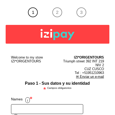
1
2
3
Welcome to my store
IZI*ORIGENTOURS
IZI*ORIGENTOURS
Triumph street 392 INT 219
NIV 2
CUZ CUSCO
Tel : +51951210963
✉ Enviar un e-mail
Paso 1 - Sus datos y su identidad
*
Campos obligatorios
*
Names
i