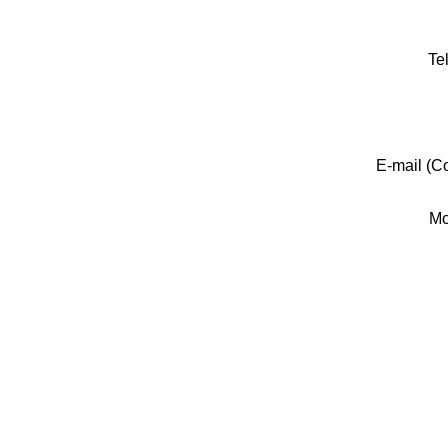
Te
E-mail (C
Mo