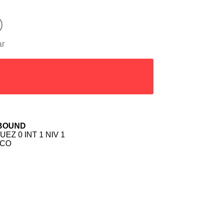
ar
 BOUND
EZ 0 INT 1 NIV 1
SCO