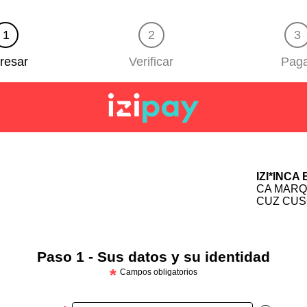
1
2
3
resar
Verificar
Pag
IZI*INCA
CA MARQU
CUZ CU
Paso 1 - Sus datos y su identidad
*
Campos obligatorios