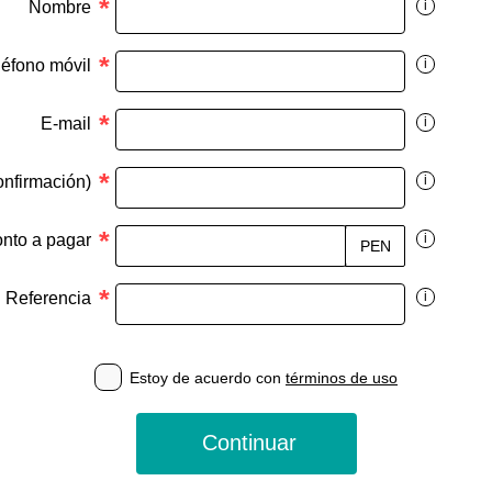
*
Nombre
i
*
léfono móvil
i
*
E-mail
i
*
onfirmación)
i
*
nto a pagar
i
PEN
*
Referencia
i
Estoy de acuerdo con
términos de uso