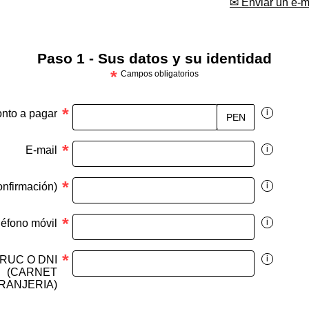
✉ Enviar un e-m
Paso 1 - Sus datos y su identidad
*
Campos obligatorios
*
nto a pagar
i
PEN
*
E-mail
i
*
onfirmación)
i
*
léfono móvil
i
*
RUC O DNI
i
(CARNET
RANJERIA)