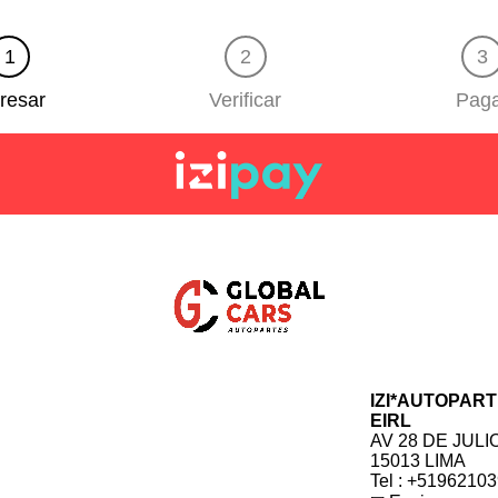
1
2
3
resar
Verificar
Pag
IZI*AUTOPAR
EIRL
AV 28 DE JULI
15013 LIMA
Tel : +5196210