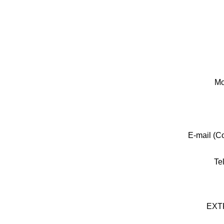
Mo
E-mail (C
Te
EXT