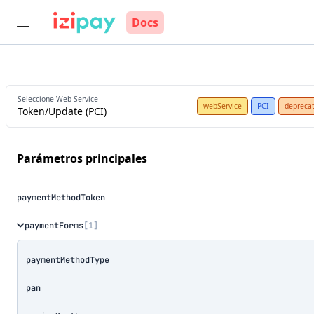
Docs
Seleccione Web Service
webService
PCI
depreca
Token/Update (PCI)
parámetros principales
paymentMethodToken
paymentForms
[1]
paymentMethodType
pan