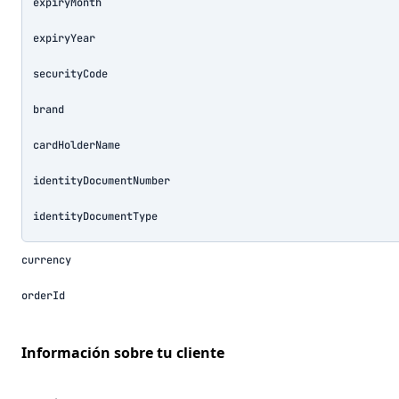
expiryMonth
expiryYear
securityCode
brand
cardHolderName
identityDocumentNumber
identityDocumentType
currency
orderId
información sobre tu cliente