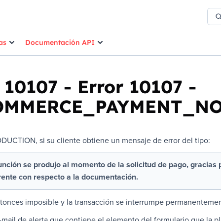
as
Documentación API
r 10107
-
Error 10107 -
OMMERCE_PAYMENT_NO
UCTION, si su cliente obtiene un mensaje de error del tipo:
unción se produjo al momento de la solicitud de pago, gracias
ente con respecto a la documentación.
ntonces imposible y la transacción se interrumpe permanenteme
-mail de alerta que contiene el elemento del formulario que la p