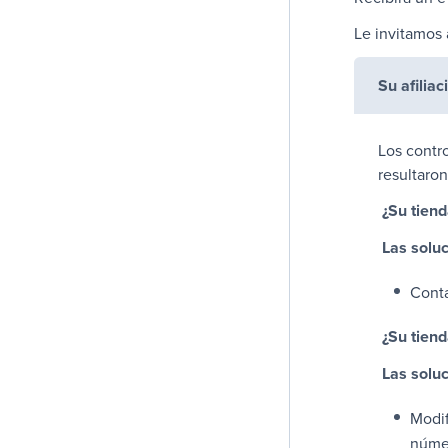
Le invitamos a
Su afilia
Los contr
resultaro
¿Su tiend
Las solu
Cont
¿Su tiend
Las solu
Modif
númer