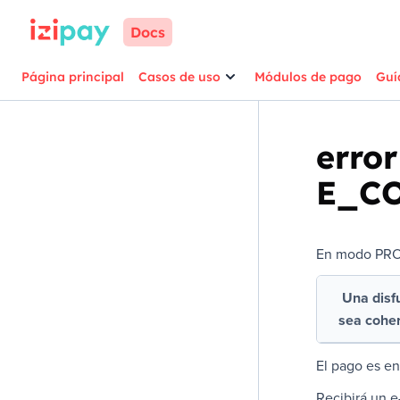
Docs
Página principal
Casos de uso
Módulos de pago
Guí
erro
E_C
En modo PROD
Una disf
sea coher
El pago es e
Recibirá un e